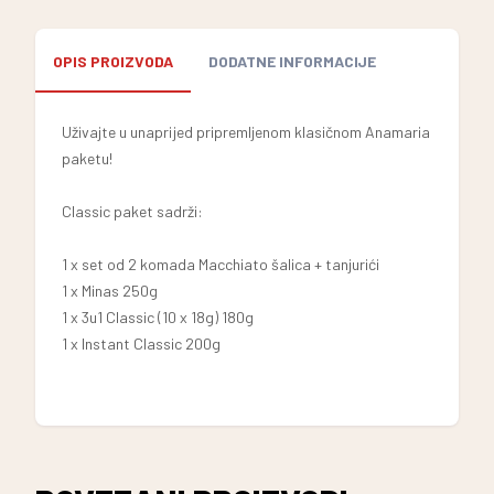
OPIS PROIZVODA
DODATNE INFORMACIJE
Uživajte u unaprijed pripremljenom klasičnom Anamaria
paketu!
Classic paket sadrži:
1 x set od 2 komada Macchiato šalica + tanjurići
1 x Minas 250g
1 x 3u1 Classic (10 x 18g) 180g
1 x Instant Classic 200g