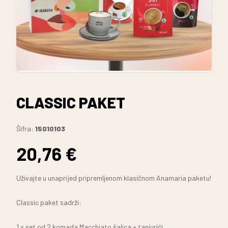
CLASSIC PAKET
Šifra
:
15010103
20,76 €
Uživajte u unaprijed pripremljenom klasičnom Anamaria paketu!
Classic paket sadrži:
1 x set od 2 komada Macchiato šalica + tanjurići