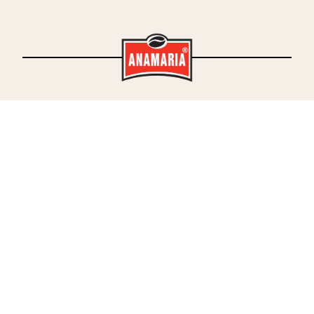
shop1.address.street
shop1.address.city
shop1.address.country
shop2.address.street
shop2.address.city
shop2.address.country
Telefon
:
contact.tel
E-mail:
contact.email
OIB:
about.oib
IBAN:
about.iban
SWIFT:
about.swift