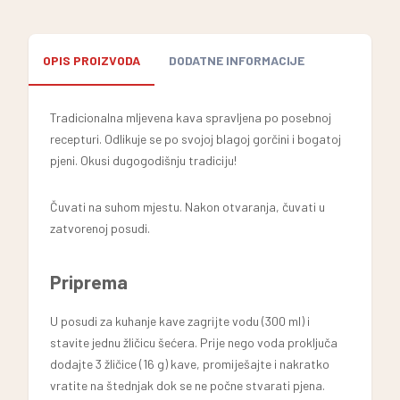
OPIS PROIZVODA
DODATNE INFORMACIJE
Tradicionalna mljevena kava spravljena po posebnoj
recepturi. Odlikuje se po svojoj blagoj gorčini i bogatoj
pjeni. Okusi dugogodišnju tradiciju!
Čuvati na suhom mjestu. Nakon otvaranja, čuvati u
zatvorenoj posudi.
Priprema
U posudi za kuhanje kave zagrijte vodu (300 ml) i
stavite jednu žličicu šećera. Prije nego voda proključa
dodajte 3 žličice (16 g) kave, promiješajte i nakratko
vratite na štednjak dok se ne počne stvarati pjena.