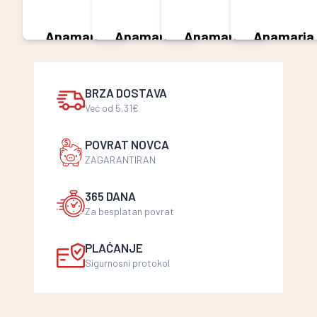
Anamaria
Anamaria
Anamaria
Anamaria
bez
filter
Minas
100%
kofeina
5,49 €
Od 2,99 €
Arabica
5,49 €
5,49 €
BRZA DOSTAVA
Već od 5,31€
POVRAT NOVCA
ZAGARANTIRAN
365 DANA
Za besplatan povrat
PLAĆANJE
Sigurnosni protokol