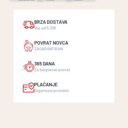
Hoo
choc
choc
1,99 €
Instant
Dark
5,99 €
5,99
BRZA DOSTAVA
€
Već od 5,31€
POVRAT NOVCA
ZAGARANTIRAN
365 DANA
Za besplatan povrat
PLAĆANJE
Sigurnosni protokol