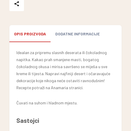
OPIS PROIZVODA
DODATNE INFORMACIJE
Idealan za pripremu slasnih deserata ili čokoladnog
napitka. Kakao prah smanjene masti, bogatog
čokoladnog okusa i mirisa savršeno se miješa u sve
kreme ili tijesta. Napravi najfiniji desert i očaravajuće
dekoracije koje nikoga neće ostaviti ravnodušnim!
Recepte potraži na Anamaria stranici.
Čuvati na suhom i hladnom mjestu.
Sastojci