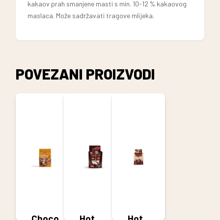
kakaov prah smanjene masti s min. 10-12 % kakaovog
maslaca. Može sadržavati tragove mlijeka.
POVEZANI PROIZVODI
Choco
Hot
Hot