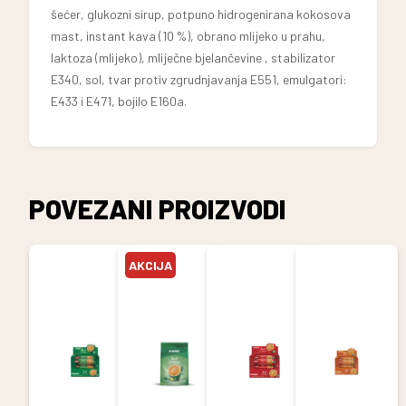
šećer, glukozni sirup, potpuno hidrogenirana kokosova
mast, instant kava (10 %), obrano mlijeko u prahu,
laktoza (mlijeko), mliječne bjelančevine , stabilizator
E340, sol, tvar protiv zgrudnjavanja E551, emulgatori:
E433 i E471, bojilo E160a.
POVEZANI PROIZVODI
AKCIJA