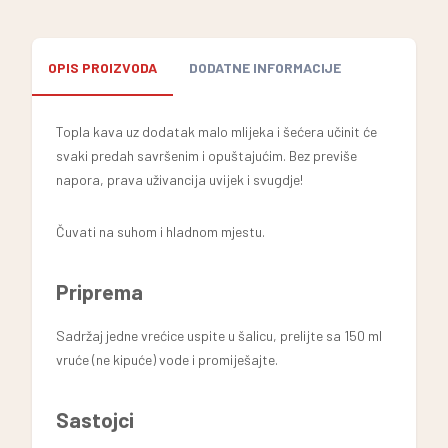
OPIS PROIZVODA
DODATNE INFORMACIJE
Topla kava uz dodatak malo mlijeka i šećera učinit će
svaki predah savršenim i opuštajućim. Bez previše
napora, prava uživancija uvijek i svugdje!
Čuvati na suhom i hladnom mjestu.
Priprema
Sadržaj jedne vrećice uspite u šalicu, prelijte sa 150 ml
vruće (ne kipuće) vode i promiješajte.
Sastojci