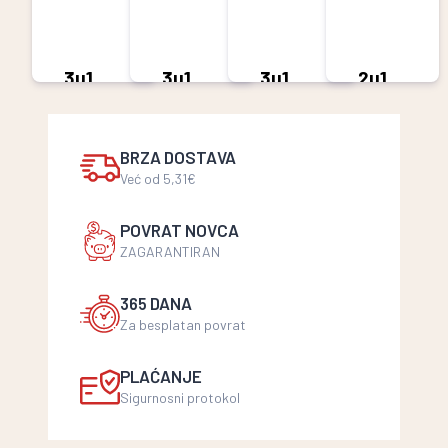
3u1
3u1
3u1
2u1
Strong
Strong
Classic
Latte
1/20
1/10
1/20
1/20
4,99 €
4,99 €
4,99 €
2,29 €
BRZA DOSTAVA
1,99 €
Već od 5,31€
POVRAT NOVCA
ZAGARANTIRAN
365 DANA
Za besplatan povrat
PLAĆANJE
Sigurnosni protokol