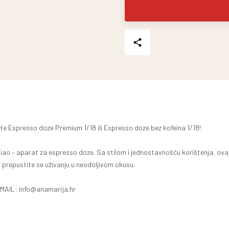
spresso doze Premium 1/18 ili Espresso doze bez kofeina 1/18!
el Ciao – aparat za espresso doze. Sa stilom i jednostavnošću korištenja, o
prepustite se uživanju u neodoljivom okusu.
AIL: info@anamarija.hr