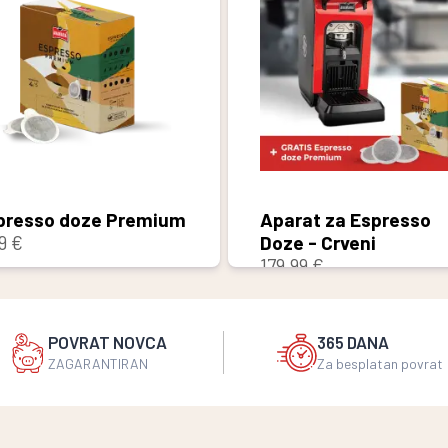
presso doze Premium
Aparat za Espresso
9 €
Doze - Crveni
179,99 €
POVRAT NOVCA
365 DANA
ZAGARANTIRAN
Za besplatan povrat