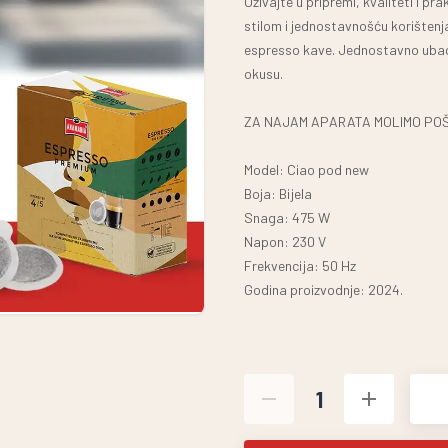
Uživajte u pripremi, kvaliteti i p
stilom i jednostavnošću korištenj
espresso kave. Jednostavno ubaci
okusu.
ZA NAJAM APARATA MOLIMO POŠAL
Model: Ciao pod new
Boja: Bijela
Snaga: 475 W
Napon: 230 V
Frekvencija: 50 Hz