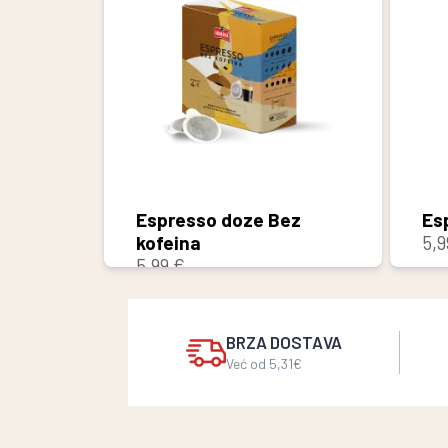
Espresso doze Bez
Es
kofeina
5,9
5,99 €
BRZA DOSTAVA
Već od 5,31€