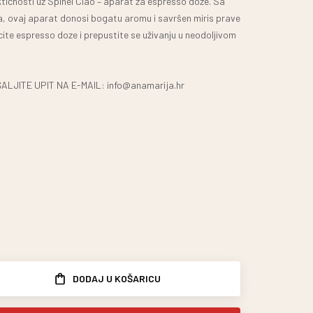
raktičnosti uz Spinel Ciao – aparat za espresso doze. Sa
a, ovaj aparat donosi bogatu aromu i savršen miris prave
te espresso doze i prepustite se uživanju u neodoljivom
JITE UPIT NA E-MAIL: info@anamarija.hr
DODAJ U KOŠARICU