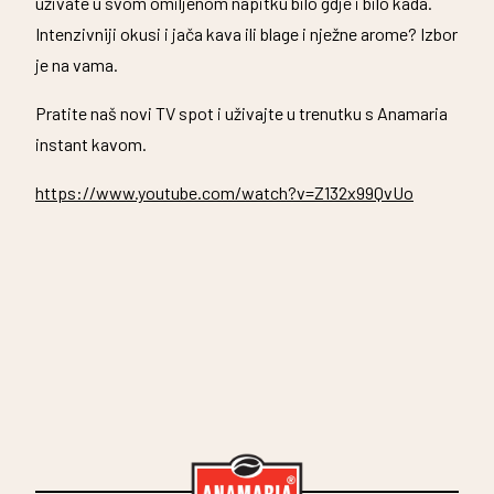
uživate u svom omiljenom napitku bilo gdje i bilo kada.
Intenzivniji okusi i jača kava ili blage i nježne arome? Izbor
je na vama.
Pratite naš novi TV spot i uživajte u trenutku s Anamaria
instant kavom.
https://www.youtube.com/watch?v=Z132x99QvUo