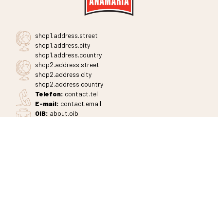
shop1.address.street
shop1.address.city
shop1.address.country
shop2.address.street
shop2.address.city
shop2.address.country
Telefon
:
contact.tel
E-mail:
contact.email
OIB:
about.oib
IBAN:
about.iban
SWIFT:
about.swift
NAVIGACIJA
Naslovna
Shop
Novosti