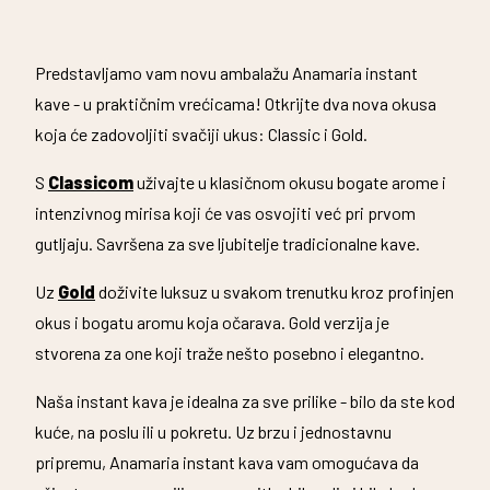
Predstavljamo vam novu ambalažu Anamaria instant
kave - u praktičnim vrećicama! Otkrijte dva nova okusa
koja će zadovoljiti svačiji ukus: Classic i Gold.
S
Classicom
uživajte u klasičnom okusu bogate arome i
intenzivnog mirisa koji će vas osvojiti već pri prvom
gutljaju. Savršena za sve ljubitelje tradicionalne kave.
Uz
Gold
doživite luksuz u svakom trenutku kroz profinjen
okus i bogatu aromu koja očarava. Gold verzija je
stvorena za one koji traže nešto posebno i elegantno.
Naša instant kava je idealna za sve prilike - bilo da ste kod
kuće, na poslu ili u pokretu. Uz brzu i jednostavnu
pripremu, Anamaria instant kava vam omogućava da