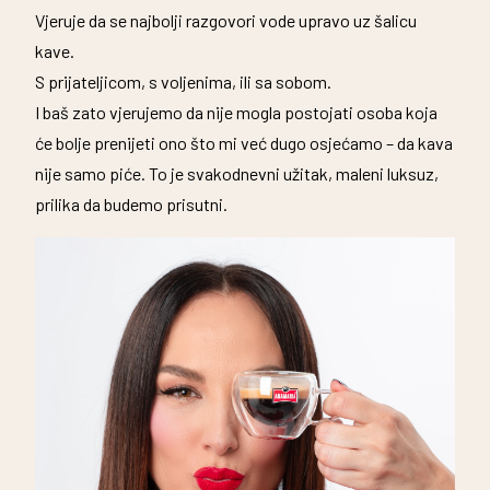
Vjeruje da se najbolji razgovori vode upravo uz šalicu
kave.
S prijateljicom, s voljenima, ili sa sobom.
I baš zato vjerujemo da nije mogla postojati osoba koja
će bolje prenijeti ono što mi već dugo osjećamo – da kava
nije samo piće. To je svakodnevni užitak, maleni luksuz,
prilika da budemo prisutni.