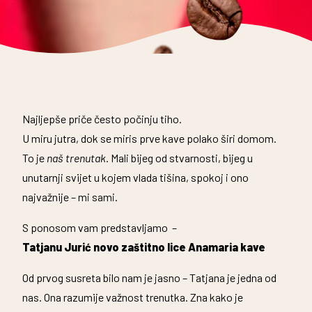
Najljepše priče često počinju tiho.
U miru jutra, dok se miris prve kave polako širi domom.
To je
naš trenutak
. Mali bijeg od stvarnosti, bijeg u
unutarnji svijet u kojem vlada tišina, spokoj i ono
najvažnije – mi sami.
S ponosom vam predstavljamo –
Tatjanu Jurić novo zaštitno lice Anamaria kave
Od prvog susreta bilo nam je jasno – Tatjana je jedna od
nas. Ona razumije važnost trenutka. Zna kako je