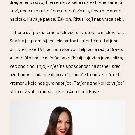
dragocjeno odvojiti vrijeme za sebe i uživati – ne samo u
kavi, nego u miru koji ona donosi. Za nju, kava nije samo
napitak. Kava je pauza. Zaklon. Ritual koji nas vraća sebi.
Tatjanu svi poznajemo s televizije, iz etera, s naslovnica.
Snažna je, promišljena, elegantna i autentična. Tatjana
Jurić je bivše TV lice i radijska voditeljica na radiju Bravo.
Ali ono što nas je najviše osvojilo nije njezina javna slika,
već ono tiho u njoj – njezina sposobnost da stane usred
užurbanosti, udahne duboko i pronađe trenutak mira. U
vremenu koje nas gura naprijed, Tatjana zna koliko vrijedi
stati i uživati u mirisu i okusu Anamaria kave.