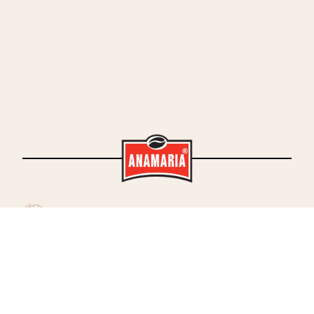
shop1.address.street
shop1.address.city
shop1.address.country
shop2.address.street
shop2.address.city
shop2.address.country
Telefon
:
contact.tel
E-mail:
contact.email