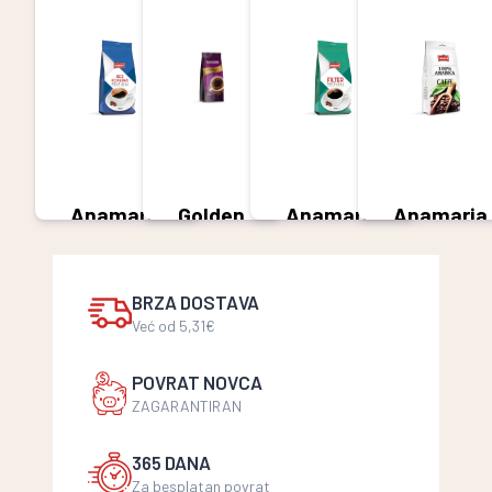
Anamaria
Golden
Anamaria
Anamaria
bez
Od 3,39
filter
100%
kofeina
€
5,49 €
Arabica
5,49 €
5,49 €
BRZA DOSTAVA
Već od 5,31€
POVRAT NOVCA
ZAGARANTIRAN
365 DANA
Za besplatan povrat